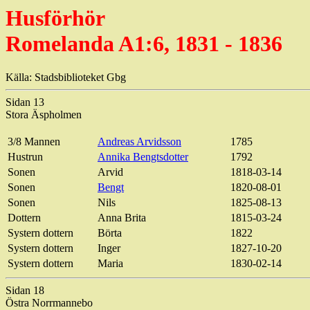
Husförhör
Romelanda A1:6, 1831 - 1836
Källa: Stadsbiblioteket Gbg
Sidan 13
Stora Äspholmen
3/8 Mannen
Andreas Arvidsson
1785
Hustrun
Annika Bengtsdotter
1792
Sonen
Arvid
1818-03-14
Sonen
Bengt
1820-08-01
Sonen
Nils
1825-08-13
Dottern
Anna Brita
1815-03-24
Systern dottern
Börta
1822
Systern dottern
Inger
1827-10-20
Systern dottern
Maria
1830-02-14
Sidan 18
Östra Norrmannebo